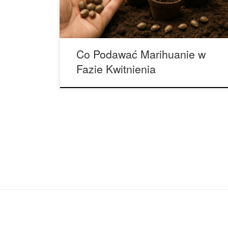
grower – masz ostatnią szansę, by wpłynąć na
[…]
Co Podawać Marihuanie w
Fazie Kwitnienia