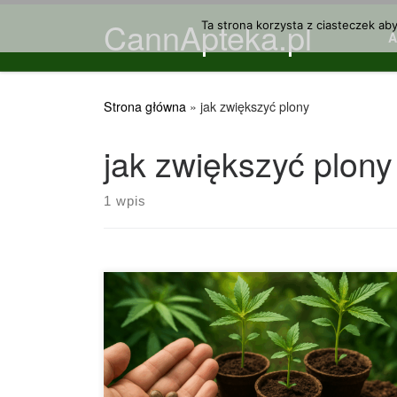
CannApteka.pl
Przejdź do treści
Ta strona korzysta z ciasteczek ab
Strona główna
»
jak zwiększyć plony
jak zwiększyć plony
1 wpis
Co Podawać Konopiom w Późnej Fazie
Kwitnienia, aby Uzyskać Większe, Aromatyczne i
Bardziej Potentne Topy Późna faza kwitnienia to
ostatni i niezwykle istotny etap w cyklu rozwoju
konopi. To właśnie wtedy roślina wkłada
maksimum energii w rozwój kwiatów, a Ty – jako