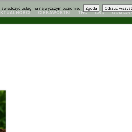
y świadczyć usługi na najwyższym poziomie.
Zgoda
Odrzuć wszyst
AKTUALNOŚCI
CIEKAWOSTKI
THC
CBD
ODMIAN