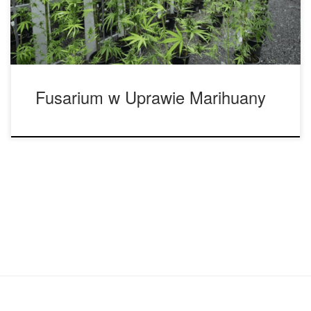
f. sp. Vasinfectum. Wspólną cechą tych dwóch form
patogenu jest […]
Fusarium w Uprawie Marihuany