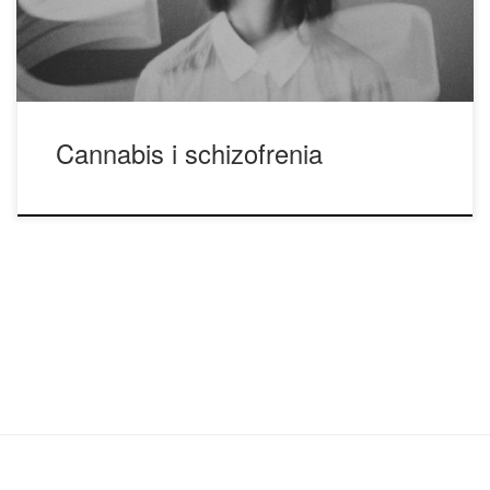
ludzi dotkniętych tą chorobą. Nawet w dobie legalizacji i
edukacji wiele osób nadal ma […]
Cannabis i schizofrenia