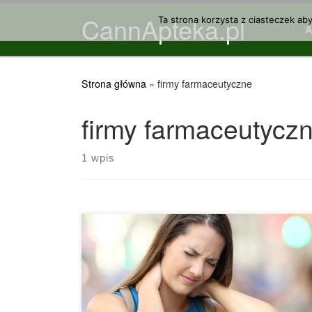
CannApteka.pl
Przejdź do treści
Ta strona korzysta z ciasteczek ab
Strona główna
»
firmy farmaceutyczne
firmy farmaceutycz
1 wpis
Mimo iż rekreacyjne wykorzystanie marihuany
jest dla nas najbardziej widoczne, wielu ludzi na
całym świecie korzysta z medycznych efektów tej
rośliny. Medyczne produkty z cannabis były
szeroko rozpowszechnione w ciągu dziesięcioleci
poprzedzających lata 1900, kiedy stosowanie