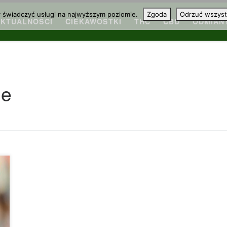
y świadczyć usługi na najwyższym poziomie.
Zgoda
Odrzuć wszyst
AKTUALNOŚCI
CIEKAWOSTKI
THC
CBD
ODMIAN
ne