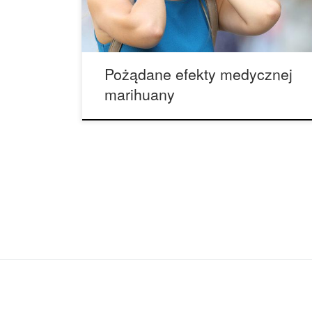
marihuany w końcu stało się zabronione, nawet
do użytku medycznego, po powstaniu Harry’ego
Anslingera, […]
Pożądane efekty medycznej
marihuany