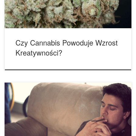
zdaniem ma miejsce, a co faktycznie się dzieje, nie do […]
Czy Cannabis Powoduje Wzrost
Kreatywności?
Termin psychoza odnosi się do szeregu objawów, które
wpływają na myśli, emocje, zachowania, powodując utratę
kontaktu z rzeczywistością. W ostatnich latach zaburzenia
psychotyczne stały się gorącym tematem rozmów w
społeczności cannabis, co z kolei wywołało wiele różnego
rodzaju dyskusji. Badanie opublikowane w marcu 2019 roku