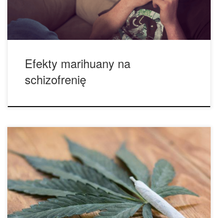
w Lancet Psychiatry wykazało, że […]
Efekty marihuany na
schizofrenię
Cannabis może wpływać na naszą pamięć, utrudniając
kodowanie wspomnień i sprawiać, że przypominanie sobie
czegoś z niedalekiej przeszłości staje się zadaniem
naprawdę trudnym. Oznacza to, że prawdopodobnie twój
mózg nie zapamięta wielu faktów tak samo jak w przypadku
nocy mocnego picia alkoholu. Badania wykazały, że jesteś