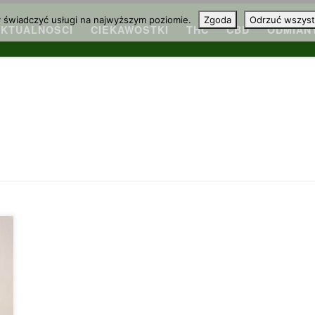
y świadczyć usługi na najwyższym poziomie.
Zgoda
Odrzuć wszyst
AKTUALNOŚCI
CIEKAWOSTKI
THC
CBD
ODMIAN