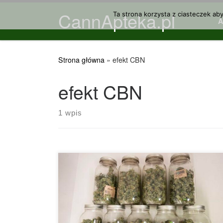
CannApteka.pl
Przejdź do treści
Ta strona korzysta z ciasteczek ab
Strona główna
»
efekt CBN
efekt CBN
1 wpis
Nasza wiedza na temat marihuany zmienia się
tak szybko, że może być trudno za nią nadążyć,
bez względu na to, jak bardzo pasjonujesz się tą
rośliną. Ludzie uprawiali i używali marihuanę od
wieków, a ostatnio zaczęliśmy poważnie badać jej
efekty. Obecnie istnieje coraz więcej badań