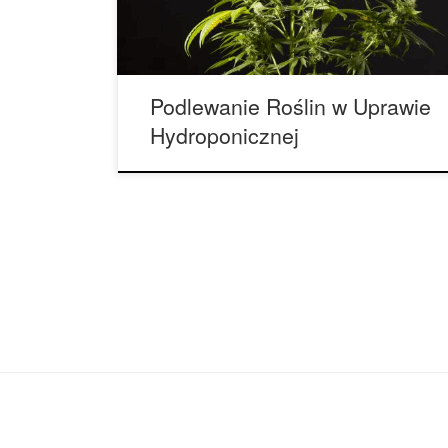
są: gleba i systemy hydroponiczne – obojętne
podłoże, takie jak włókno kokosowe, gliniane
kamyki, wełna mineralna lub […]
Podlewanie Roślin w Uprawie
Hydroponicznej