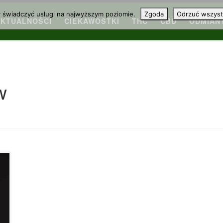
y świadczyć usługi na najwyższym poziomie.
Zgoda
Odrzuć wszyst
AKTUALNOŚCI
CIEKAWOSTKI
THC
CBD
ODMIAN
w