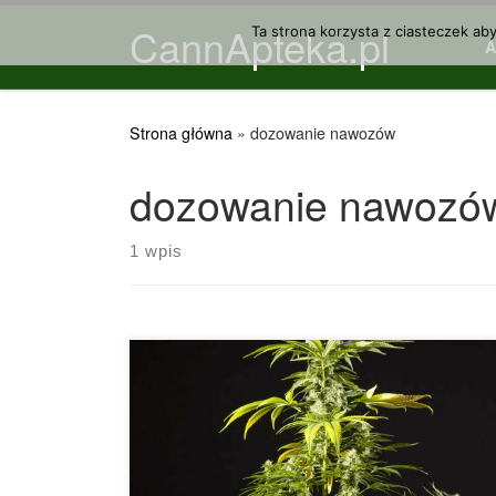
CannApteka.pl
Przejdź do treści
Ta strona korzysta z ciasteczek ab
Strona główna
»
dozowanie nawozów
dozowanie nawozó
1 wpis
Jak nawadniać marihuanę w systemach
hydroponicznych? Marihuana to roślina, która
bardzo dobrze dostosowuje się do zmian,
możemy wybrać dowolne z różnych podłoży
dostępnych na rynku, aby z łatwością ją
uprawiać. Najpopularniejszymi metodami uprawy