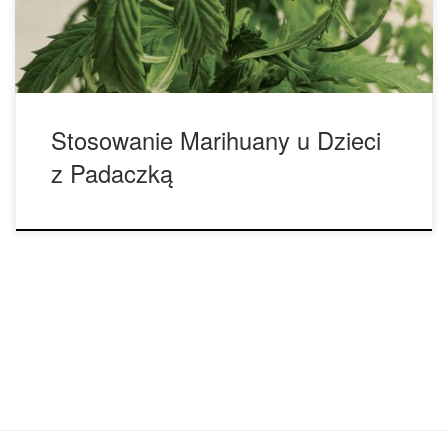
różnych rodzajach padaczki dziecięcej i o tym, jak
marihuana może pomóc dzieciom cierpiącym na tę […]
Stosowanie Marihuany u Dzieci
z Padaczką