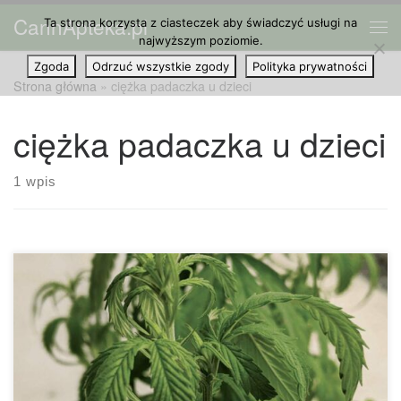
CannApteka.pl
Ta strona korzysta z ciasteczek aby świadczyć usługi na
Przejdź do treści
Me
najwyższym poziomie.
Zgoda
Odrzuć wszystkie zgody
Polityka prywatności
Strona główna
»
ciężka padaczka u dzieci
ciężka padaczka u dzieci
1 wpis
Badania wykazały, że marihuana może pomóc złagodzić
ciężką padaczkę u dzieci. Brytyjscy naukowcy odkryli, że
medyczna marihuana zmniejszyła liczbę napadów
padaczkowych u dzieci o 90%, jednocześnie zmniejszając
zapotrzebowanie na tradycyjne leki. Dowiedz się więcej o