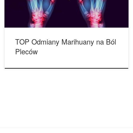
doświadczają bólu trwającego kilka godzin, a inne – kilka
dni, lub nawet tygodni. […]
TOP Odmiany Marihuany na Ból
Pleców