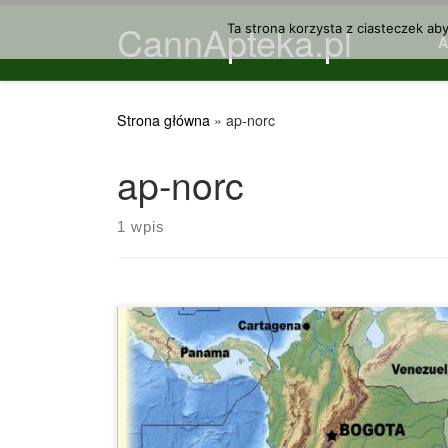
CannApteka.pl
Przejdź do treści
Ta strona korzysta z ciasteczek ab
Strona główna
»
ap-norc
ap-norc
1 wpis
Biorąc pod uwagę trzy krajowe sondaże
wykazujące ponad 60 procent poparcia dla
legalizacji, wydaje się, że postawy społeczne
osiągnęły pewnego rodzaju punkt krytyczny.
Zaledwie dwa lata temu opinia publiczna była
równo podzielona co do legalizacji marihuany –