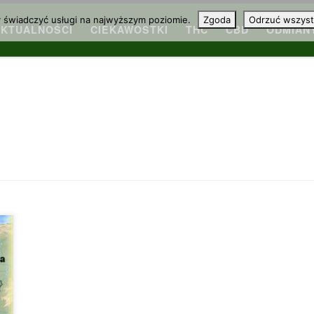
y świadczyć usługi na najwyższym poziomie.
Zgoda
Odrzuć wszyst
AKTUALNOŚCI
CIEKAWOSTKI
THC
CBD
ODMIAN