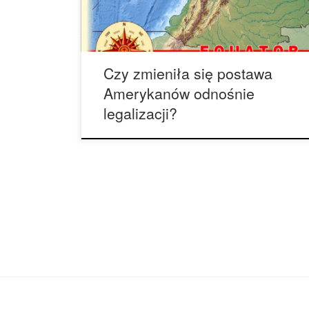
zgodnie z sondażem przeprowadzonym przez
Public Religion Research Institute. W sierpniu 44
procent […]
Czy zmieniła się postawa
Amerykanów odnośnie
legalizacji?