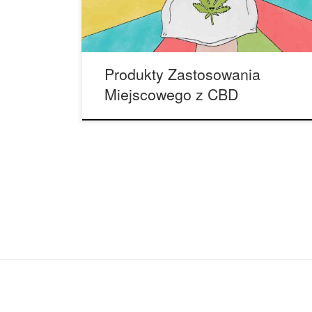
lub utrzymywania stresu w naszym ciele.
Produkty zastosowania miejscowego z CBD są
[…]
Produkty Zastosowania
Miejscowego z CBD