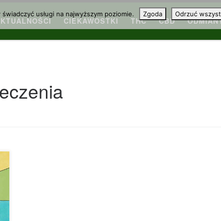
y świadczyć usługi na najwyższym poziomie.
Zgoda
Odrzuć wszyst
AKTUALNOŚCI
CIEKAWOSTKI
THC
CBD
ODMIAN
leczenia