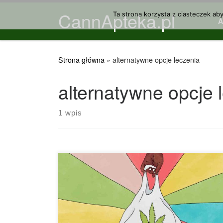
CannApteka.pl
Przejdź do treści
Ta strona korzysta z ciasteczek ab
Strona główna
»
alternatywne opcje leczenia
alternatywne opcje 
1 wpis
Z wiekiem bóle z którymi zwykle mamy do
czynienia, stają się coraz bardziej powszechne.
W każdym wieku możemy odczuwać ból w
stawach i mięśniach z powodu przepracowania
lub powtarzających się ruchów, długotrwałych lub
energicznych ćwiczeń, zbyt długiego siedzenia