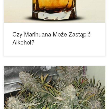
korzystny wpływ na leczenie alkoholizmu. Brad Pitt, Colin
Farrell […]
Czy Marihuana Może Zastąpić
Alkohol?
Ból fizyczny i psychiczny spowodowany kacem może
faktycznie wystarczyć, aby zniszczyć ci cały dzień. Na
szczęście, istnieje CBD, które może pomóc ci się zwlec z
łóżka. CBD posiada mnóstwo korzyści zdrowotnych, może
leczyć zarówno nudności jak i migrenę, dwa najczęstsze
objawy kaca. Szeroka gama korzystnych efektów naprawdę