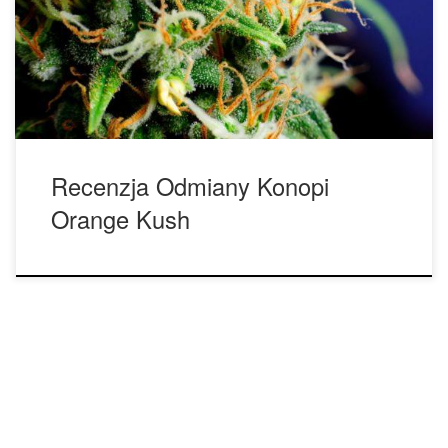
aromatu, Orange Kush oferuje silne, euforyczne efekty,
które rozluźnią twoje ciało jak i podniosą twój nastrój.
Techniki uprawy: w przypadku wysokiej jakości gleb i
uprawy […]
Recenzja Odmiany Konopi
Orange Kush