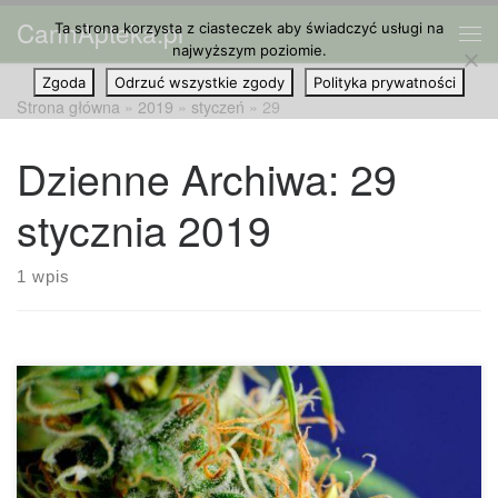
CannApteka.pl
Ta strona korzysta z ciasteczek aby świadczyć usługi na
Przejdź do treści
Me
najwyższym poziomie.
Zgoda
Odrzuć wszystkie zgody
Polityka prywatności
Strona główna
»
2019
»
styczeń
»
29
Dzienne Archiwa:
29
stycznia 2019
1 wpis
Opis odmiany: Orange Kush to odmiana, w której dominuje
indica, a która jest skrzyżowanie Orange Bud z Kushem.
Nazwana z powodu mocnego, cytrusowego smaku i