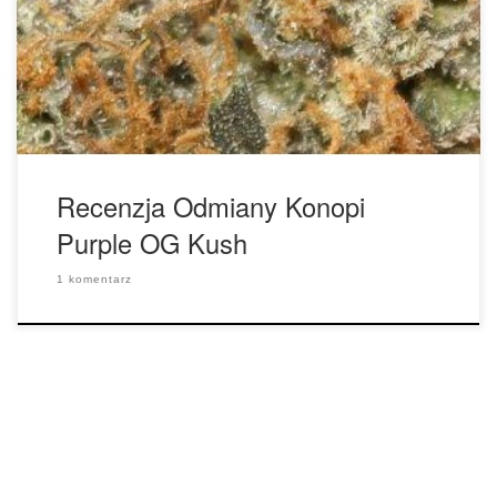
O.G. Kush. W więc pełna charakterystyka nowej odmiany,
która powstała, czyli Purple OG Kush: Ilość THC: 18
procent. Ilość CBD: 0.1 procent. Rodowód: […]
Recenzja Odmiany Konopi
Purple OG Kush
1 komentarz